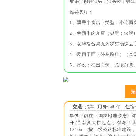
后乘车前往汕头，汕头位于韩江
推荐餐厅：
1、飘香小食店（类型：小吃面食
2、金新牛肉丸店（类型：火锅）
3、老牌福合沟无米粿甜汤粿品店
4、爱西干面（外马路店）（类型
5、宵夜：桂园白粥、龙眼白粥
第
交通:
汽车
用餐:
早 午
住宿
早餐后前往《国家地理杂志》评
开,通南澳大桥起点于澄海区莱
1819m，按二级公路标准建设