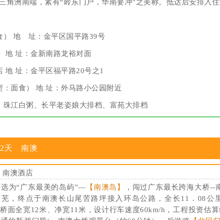
三角洲南端，素有“岭东门户，华南要冲”之美称。抵达后安排入
） 地 址：金平区国平路39号
 地 址：金新南路龙裕对面
 地 址：金平区福平路20号之1
：面食） 地 址：外马路小公园附近
、珠江白粥、长平老姿娘大排档、富苑大排档
2天 南澳
:
南澳酒店
选为“广东最美的岛屿”—
【南澳岛】
，闯过广东最长跨海大桥--
芜，终点于南澳长山尾苦路坪接入环岛公路，全长11．08公里
，桥面全宽12米、净宽11米，设计行车速度60km/h，工程投资估