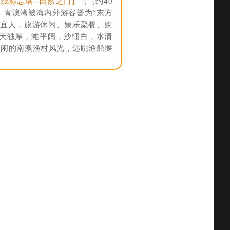
线标志塔--自然之门】
（（约40
钟）青澳湾被海内外游客誉为“东方
候宜人，旅游休闲、娱乐聚餐、购
天独厚，滩平阔，沙细白，水清
悠闲的南澳渔村风光，远眺渔船惬