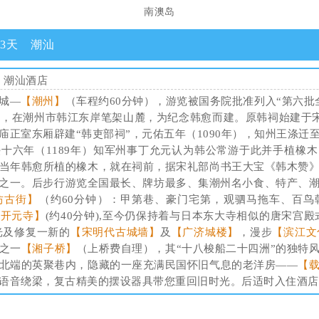
南澳岛
3天 潮汕
:
潮汕酒店
城—
【潮州】
（车程约60分钟），游览被国务院批准列入“第六批
），在潮州市韩江东岸笔架山麓，为纪念韩愈而建。原韩祠始建于宋
庙正室东厢辟建“韩吏部祠”，元佑五年（1090年），知州王涤迁
十六年（1189年）知军州事丁允元认为韩公常游于此并手植橡
当年韩愈所植的橡木，就在祠前，据宋礼部尚书王大宝《韩木赞
景之一。后步行游览全国最长、牌坊最多、集潮州名小食、特产、
坊古街】
（约60分钟）：甲第巷、豪门宅第，观驷马拖车、百鸟
【开元寺】
(约40分钟),至今仍保持着与日本东大寺相似的唐宋宫
光及修复一新的
【宋明代古城墙】
及
【广济城楼】
，漫步
【滨江文
之一
【湘子桥】
（上桥费自理），其“十八梭船二十四洲”的独特
北端的英聚巷内，隐藏的一座充满民国怀旧气息的老洋房——
【
语音绕梁，复古精美的摆设器具带您重回旧时光。后适时入住酒店