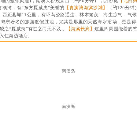
通的瓶颈问题)，南澳大桥观景台（约60分钟），后游览
【北回归
青澳湾；有“东方夏威夷”美誉的
【青澳湾海滨沙滩】
（约120分
，西距县城11公里，有环岛公路通达，林木繁茂，海生凉气，气
是粤东著名的旅游度假胜地，尤其是那里的天然海水浴场，更是得
较之“夏威夷”有过之而无不及，
【海滨长廊】
这里四周围绕着的
入住海边酒店。
南澳岛
南澳岛