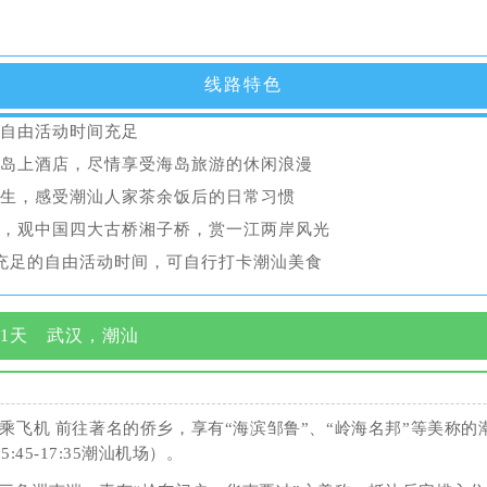
线路特色
自由活动时间充足
岛上酒店，尽情享受海岛旅游的休闲浪漫
生，感受潮汕人家茶余饭后的日常习惯
，观中国四大古桥湘子桥，赏一江两岸风光
充足的自由活动时间，可自行打卡潮汕美食
1天 武汉，潮汕
飞机 前往著名的侨乡，享有“海滨邹鲁”、“岭海名邦”等美称的潮汕
15:45-17:35潮汕机场）。