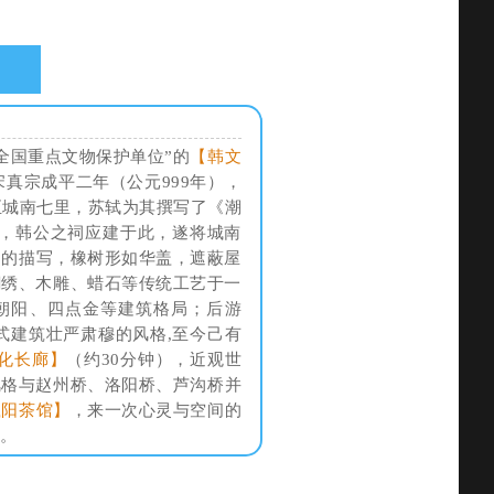
全国重点文物保护单位”的
【韩文
真宗成平二年（公元999年），
至城南七里，苏轼为其撰写了《潮
木，韩公之祠应建于此，遂将城南
》的描写，橡树形如华盖，遮蔽屋
潮绣、木雕、蜡石等传统工艺于一
朝阳、四点金等建筑格局；后游
殿式建筑壮严肃穆的风格,至今己有
化长廊】
（约30分钟），近观世
风格与赵州桥、洛阳桥、芦沟桥并
载阳茶馆】
，来一次心灵与空间的
。