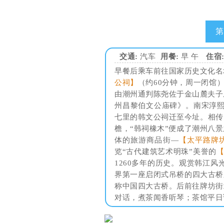
第
交通:
汽车
用餐:
早 午
住宿
早餐后乘车前往国家历史文化名
公祠】
（约60分钟，周一闭馆
由潮州通判陈尧佐于金山麓夫子
州昌黎伯文公庙碑》。南宋淳熙
七里的韩文公祠迁至今址。相传
檐，“韩祠橡木”便成了潮州八
体的旅游商品街—
【太平路牌
览“古代建筑艺术明珠”美誉的
1260多年的历史。观赏韩江风
界第一座启闭式吊桥的四大古桥
称中国四大古桥。后前往牌坊街
对话，煮茶闻香听琴；茶馆平日