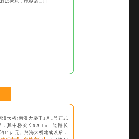
住酒店休息，晚餐请自理
南澳大桥(南澳大桥于1月1号正式
，其中桥梁长9261m、道路长
算约11亿元。跨海大桥建成以后，