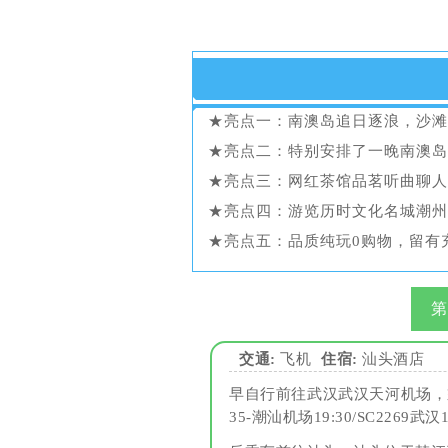
★亮点一：南澳岛追日逐浪，沙滩
★亮点二：特别安排了一晚南澳岛
★亮点三：网红茶馆品茗听曲聊人
★亮点四：游览历时文化名城潮州
★亮点五：品质纯玩0购物，留有
第
交通:
飞机
住宿:
汕头酒店
早自行前往武汉武汉天河机场，乘
35-潮汕机场19:30/SC2269武汉