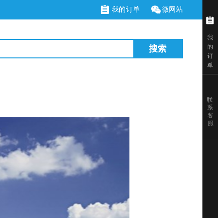
我的订单
微网站
我
的
搜索
订
单
联
系
客
服